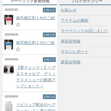
マーベリック新着情報
ブログカテゴリー
お知らせ
2025/07/07
お知らせ
縮毛矯正剤１Hのご紹
アイテムの施術
介
マーベリックを試しました
2025/06/30
お知らせ
美容室情報
縮毛矯正剤１Vのご紹
介
サロンレポート
2024/03/15
お知らせ
講習会情報
【要チェック！】ヘア
＆スキャルプ デトッ
クスメニューの動画ア
ップしました！
2023/08/10
お知らせ
リピジュア配合のヘア
エッセンス！夏の髪の