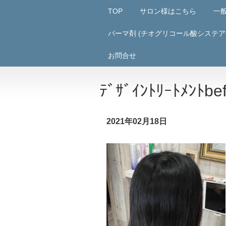
TOP
サロン様はこちら
一
パーマ剤 (チオグリコール酸システア
お問合せ
ﾃﾞｻﾞｲﾝﾄﾘｰﾄﾒﾝﾄbe
2021年02月18日