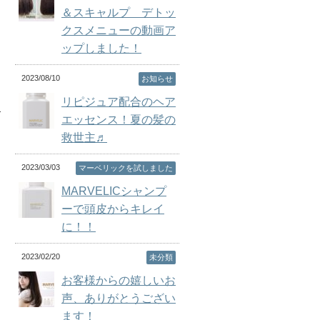
＆スキャルプ デトッ
クスメニューの動画ア
ップしました！
2023/08/10
お知らせ
リピジュア配合のヘア
エッセンス！夏の髪の
救世主♬
2023/03/03
マーベリックを試しました
MARVELICシャンプ
ーで頭皮からキレイ
に！！
2023/02/20
未分類
お客様からの嬉しいお
声、ありがとうござい
ます！