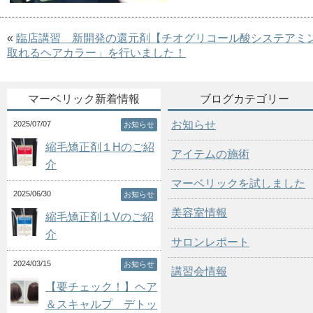
«
臨店講習 新開発の還元剤【チオグリコール酸システアミ
取れるヘアカラー」を行いました！
マーベリック新着情報
ブログカテゴリー
お知らせ
2025/07/07
お知らせ
縮毛矯正剤１Hのご紹
アイテムの施術
介
マーベリックを試しました
2025/06/30
お知らせ
美容室情報
縮毛矯正剤１Vのご紹
介
サロンレポート
2024/03/15
お知らせ
講習会情報
【要チェック！】ヘア
＆スキャルプ デトッ