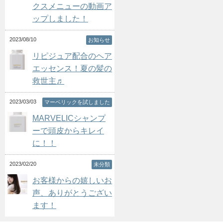
クスメニューの動画ア
ップしました！
2023/08/10
お知らせ
リピジュア配合のヘア
エッセンス！夏の髪の
救世主♬
2023/03/03
マーベリックを試しました
MARVELICシャンプ
ーで頭皮からキレイ
に！！
2023/02/20
未分類
お客様からの嬉しいお
声、ありがとうござい
ます！