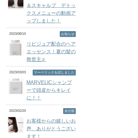
＆スキャルプ デトッ
クスメニューの動画ア
ップしました！
2023/08/10
お知らせ
リピジュア配合のヘア
エッセンス！夏の髪の
救世主♬
2023/03/03
マーベリックを試しました
MARVELICシャンプ
ーで頭皮からキレイ
に！！
2023/02/20
未分類
お客様からの嬉しいお
声、ありがとうござい
ます！