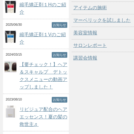
縮毛矯正剤１Hのご紹
アイテムの施術
介
マーベリックを試しました
2025/06/30
お知らせ
美容室情報
縮毛矯正剤１Vのご紹
介
サロンレポート
2024/03/15
お知らせ
講習会情報
【要チェック！】ヘア
＆スキャルプ デトッ
クスメニューの動画ア
ップしました！
2023/08/10
お知らせ
リピジュア配合のヘア
エッセンス！夏の髪の
救世主♬