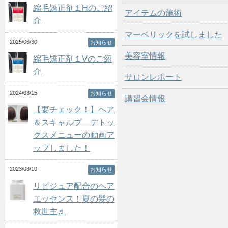
縮毛矯正剤１Hのご紹
アイテムの施術
介
マーベリックを試しました
2025/06/30
お知らせ
美容室情報
縮毛矯正剤１Vのご紹
介
サロンレポート
2024/03/15
お知らせ
講習会情報
【要チェック！】ヘア
＆スキャルプ デトッ
クスメニューの動画ア
ップしました！
2023/08/10
お知らせ
リピジュア配合のヘア
エッセンス！夏の髪の
救世主♬