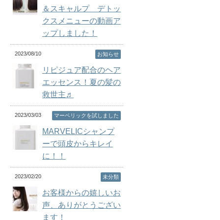
＆スキャルプ デトッ
クスメニューの動画ア
ップしました！
2023/08/10
お知らせ
リピジュア配合のヘア
エッセンス！夏の髪の
救世主♬
2023/03/03
マーベリックを試しました
MARVELICシャンプ
ーで頭皮からキレイ
に！！
2023/02/20
未分類
お客様からの嬉しいお
声、ありがとうござい
ます！