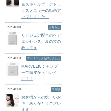
＆スキャルプ デトッ
クスメニューの動画ア
ップしました！
2023/08/10
お知らせ
リピジュア配合のヘア
エッセンス！夏の髪の
救世主♬
2023/03/03
マーベリックを試しました
MARVELICシャンプ
ーで頭皮からキレイ
に！！
2023/02/20
未分類
お客様からの嬉しいお
声、ありがとうござい
ます！