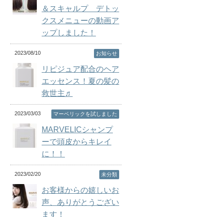
＆スキャルプ デトッ
クスメニューの動画ア
ップしました！
2023/08/10
お知らせ
リピジュア配合のヘア
エッセンス！夏の髪の
救世主♬
2023/03/03
マーベリックを試しました
MARVELICシャンプ
ーで頭皮からキレイ
に！！
2023/02/20
未分類
お客様からの嬉しいお
声、ありがとうござい
ます！