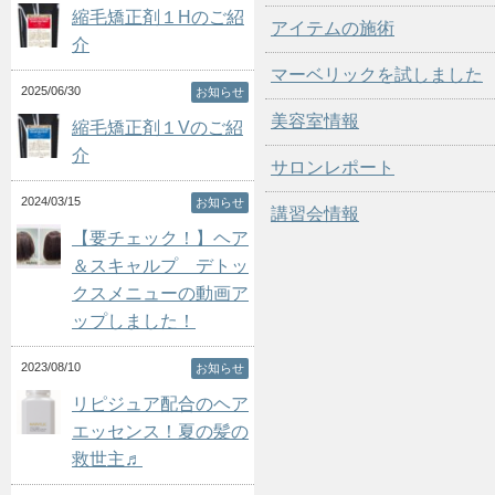
縮毛矯正剤１Hのご紹
アイテムの施術
介
マーベリックを試しました
2025/06/30
お知らせ
美容室情報
縮毛矯正剤１Vのご紹
介
サロンレポート
2024/03/15
お知らせ
講習会情報
【要チェック！】ヘア
＆スキャルプ デトッ
クスメニューの動画ア
ップしました！
2023/08/10
お知らせ
リピジュア配合のヘア
エッセンス！夏の髪の
救世主♬