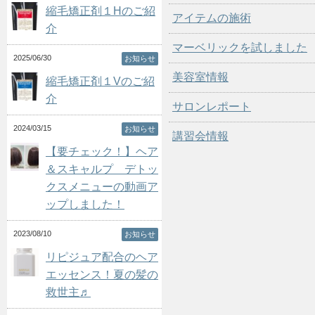
縮毛矯正剤１Hのご紹
アイテムの施術
介
マーベリックを試しました
2025/06/30
お知らせ
美容室情報
縮毛矯正剤１Vのご紹
介
サロンレポート
2024/03/15
お知らせ
講習会情報
【要チェック！】ヘア
＆スキャルプ デトッ
クスメニューの動画ア
ップしました！
2023/08/10
お知らせ
リピジュア配合のヘア
エッセンス！夏の髪の
救世主♬